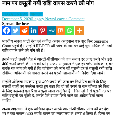
नाम पर वसूली गयी राशि वापस करने की मांग
LEGAL NEWS
न्यायालय
on
December 5, 2020
Legacy News
Leave a Comment
अजय
Spread the love
अग्रवाल
फिर
पहुंचे
भारतीय जनता पार्टी नेता एवं वकील अजय अग्रवाल एक बार फिर Supreme
SC,
Court पहुंचे हैं। उन्होंने RT-PCR की जांच के नाम पर कई गुना अधिक ली गयी
RT-
राशि वापस लेने की मांग की है।
PCR
जांच
इससे पहले उन्होंने देश में आरटी-पीसीआर की एक समान दर लागू करने और इसे
के
400 रुपये करने की मांग की थी। अजय अग्रवाल ने एक हस्तक्षेप याचिका दायर
नाम
करके यह मांग की गयी है कि कोरोना की जांच की पुरानी दर से वसूली गयी राशि
पर
संबंधित व्यक्तियों को वापस करने का प्रयोगशालाओं को निर्देश दिया जाये।
वसूली
गयी
उन्होंने ओडिशा सरकार द्वारा 400 रुपये की जांच दर निर्धारित करने के लिए
राशि
उसकी तर्कों का उल्लेख करते हुए कहा कि दो सौ रुपये से कम कीमत की किट
वापस
के लिए कई-कई गुना पैसा वसूला जाना अनुचित है। जिन लोगों से पुरानी दर पर
करने
राशि वसूली जा चुकी है, उनके पैसे वापस किये जाने का आदेश दिया जाना
की
चाहिए।
मांग
अजय अग्रवाल ने एक याचिका दायर करके आरटी-पीसीआर जांच की दर देश
भर में एक समान (400 रुपये) करने का न्यायालय से अनुरोध किया है, जिस पर