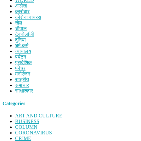
WORLD
आलेख
कारोबार
कोरोना वायरस
खेल
चौपाल
टेक्नोलॉजी
दुनिया
धर्म-कर्म
न्यायालय
पर्यटन
प्रादेशिक
फीचर
मनोरंजन
राष्ट्रीय
समाचार
साक्षात्कार
Categories
ART AND CULTURE
BUSINESS
COLUMN
CORONAVIRUS
CRIME