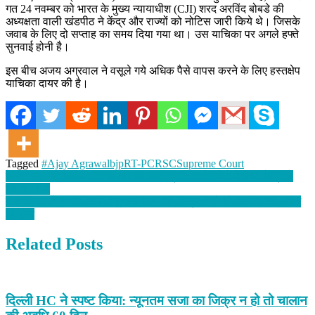
गत 24 नवम्बर को भारत के मुख्य न्यायाधीश (CJI) शरद अरविंद बोबडे की
अध्यक्षता वाली खंडपीठ ने केंद्र और राज्यों को नोटिस जारी किये थे। जिसके
जवाब के लिए दो सप्ताह का समय दिया गया था। उस याचिका पर अगले हफ्ते
सुनवाई होनी है।
इस बीच अजय अग्रवाल ने वसूले गये अधिक पैसे वापस करने के लिए हस्तक्षेप
याचिका दायर की है।
Tagged
#Ajay Agrawal
bjp
RT-PCR
SC
Supreme Court
Post
बेअंत सिंह हत्याकांड : राजाओना का माफी प्रस्ताव भेजने में देरी पर केंद्र से
जवाब तलब
navigation
दिल्ली HC ने स्पष्ट किया: न्यूनतम सजा का जिक्र न हो तो चालान की अवधि
60 दिन
Related Posts
दिल्ली HC ने स्पष्ट किया: न्यूनतम सजा का जिक्र न हो तो चालान