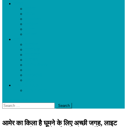
फीचर
आलेख
चौपाल
साक्षात्कार
मनोरंजन
पर्यटन
धर्म-कर्म
समाचार
राष्ट्रीय
प्रादेशिक
न्यायालय
कारोबार
कोरोना वायरस
खेल
टेक्नोलॉजी
दुनिया
E-MAGAZINE
JUNE 2019
site mode button
Search
for:
आमेर का किला है घूमने के लिए अच्छी जगह, लाइट