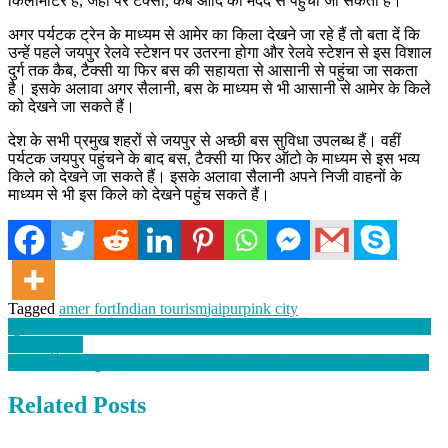
किलोमीटर है, जहां पर टैक्सी, कैब आदि की मदद से पहुंचा जा सकता है।
अगर पर्यटक ट्रेन के माध्यम से आमेर का किला देखने जा रहे हैं तो बता दें कि
उन्हें पहले जयपुर रेलवे स्टेशन पर उतरना होगा और रेलवे स्टेशन से इस विशाल
दुर्ग तक कैब, टैक्सी या फिर बस की सहायता से आसानी से पहुंचा जा सकता
है। इसके अलावा अगर सैलानी, बस के माध्यम से भी आसानी से आमेर के किले
को देखने जा सकते हैं।
देश के सभी प्रमुख शहरों से जयपुर से अच्छी बस सुविधा उपलब्ध हैं। वहीं
पर्यटक जयपुर पहुंचने के बाद बस, टैक्सी या फिर ऑटो के माध्यम से इस भव्य
किले को देखने जा सकते हैं। इसके अलावा सैलानी अपने निजी वाहनों के
माध्यम से भी इस किले को देखने पहुंच सकते हैं।
Tagged
amer fort
Indian tourism
jaipur
pink city
Post
सुशांत सिंह के फार्म हाउस पर NCB की छापेमारी, फार्म हाउस से मिली नशीली
दवाएं व हुक्का
navigation
बादलों के बीच सुकून से समय बिताने के लिए लैंसडाउन है सबसे शानदार जगह
Related Posts