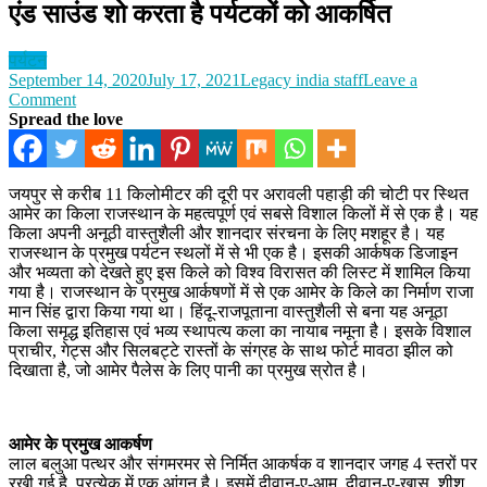
एंड साउंड शो करता है पर्यटकों को आकर्षित
पर्यटन
September 14, 2020
July 17, 2021
Legacy india staff
Leave a
on
Comment
आमेर
Spread the love
का
किला
है
जयपुर से करीब 11 किलोमीटर की दूरी पर अरावली पहाड़ी की चोटी पर स्थित
घूमने
आमेर का किला राजस्थान के महत्वपूर्ण एवं सबसे विशाल किलों में से एक है। यह
के
किला अपनी अनूठी वास्तुशैली और शानदार संरचना के लिए मशहूर है। यह
लिए
राजस्थान के प्रमुख पर्यटन स्थलों में से भी एक है। इसकी आर्कषक डिजाइन
अच्छी
और भव्यता को देखते हुए इस किले को विश्व विरासत की लिस्ट में शामिल किया
जगह,
गया है। राजस्थान के प्रमुख आर्कषणों में से एक आमेर के किले का निर्माण राजा
लाइट
मान सिंह द्वारा किया गया था। हिंदू-राजपूताना वास्तुशैली से बना यह अनूठा
एंड
किला समृद्ध इतिहास एवं भव्य स्थापत्य कला का नायाब नमूना है। इसके विशाल
साउंड
प्राचीर, गेट्स और सिलबट्टे रास्तों के संग्रह के साथ फोर्ट मावठा झील को
शो
दिखाता है, जो आमेर पैलेस के लिए पानी का प्रमुख स्रोत है।
करता
है
पर्यटकों
को
आमेर के प्रमुख आकर्षण
आकर्षित
लाल बलुआ पत्थर और संगमरमर से निर्मित आकर्षक व शानदार जगह 4 स्तरों पर
रखी गई है, प्रत्येक में एक आंगन है। इसमें दीवान-ए-आम, दीवान-ए-ख़ास, शीश