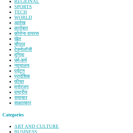
REGIONAL
SPORTS
TECH
WORLD
आलेख
कारोबार
कोरोना वायरस
खेल
चौपाल
टेक्नोलॉजी
दुनिया
धर्म-कर्म
न्यायालय
पर्यटन
प्रादेशिक
फीचर
मनोरंजन
राष्ट्रीय
समाचार
साक्षात्कार
Categories
ART AND CULTURE
BUSINESS