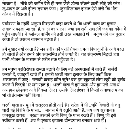
नाचता है। नीचे की जमीन वैसे ही गरम जैसे डोसा सेंकने वाली लोहे की प्लेट।
लू-लपट के आगे हीटर ड्रायर फेल। कुलमिलाकर हालत ऐसे जैसे कि भँटा
ओवन में सिझता है।
पर्यावरण के महर्षि अनुपम मिश्रजी कहा करते थे कि धरती माता का बुखार
लगातार बढ़ता जा रहा है, साल दर साल। क्या हम तभी सम्हलेंगे जब वह कोमा में
पहुँच जाएगी। वे ग्लोबल वार्मिंग को इसी तरह समझाते थे। मनुष्य को जब बुखार
आता है तो उसका तापमान बढ़ता है।
हमें बुखार क्यों आता है? जब शरीर की प्रतिरोधक क्षमता विषाणुओं के आगे पस्त
हो जाती है और हमारे अंग संक्रमित होने लगते हैं। यह संक्रमण मिट्टी-हवा-
पानी-भोजन के माध्यम से शरीर तक पहुँचता है।
हम मनुष्य प्रतिरोधक क्षमता बढ़ाने के लिए बड़े अस्पतालों में जाते हैं, सर्जरी
कराते हैं, दवाइयाँ खाते हैं। हमारी धरती माता इलाज के लिए कहाँ किस
अस्पताल में जाए। उसकी कराह कौन सुने? बस हम खुदगर्ज लोग खुदी को बुलंद
करने में जिंदगी भर लगे रहते हैं। धरती माता ने हमें पाला और हम उसे अनाथ
असहाय छोड़कर आगे निकल लिए। उसके लिए ईश्वर ने किसी अनाथालय का
भी तो इंतजाम नहीं किया।
धरती माता हर युग में संत्रस्त होती आई है। त्रेता में भी ..भूमि विचारी गो तनु
धारी गई विरंचि के पासा..। मानस में ये स्तुति आती है..जय जय सुरनायक
जनसुख दायक। ब्रह्मा उसकी अर्जी विष्णु के पास रखते हैं। विष्णु जी इसे
स्वीकार करते हैं ..तब भै प्रकट कृपाला दीनदयाला बनकर आते हैं।