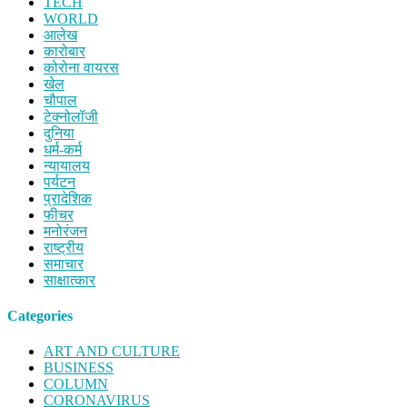
TECH
WORLD
आलेख
कारोबार
कोरोना वायरस
खेल
चौपाल
टेक्नोलॉजी
दुनिया
धर्म-कर्म
न्यायालय
पर्यटन
प्रादेशिक
फीचर
मनोरंजन
राष्ट्रीय
समाचार
साक्षात्कार
Categories
ART AND CULTURE
BUSINESS
COLUMN
CORONAVIRUS