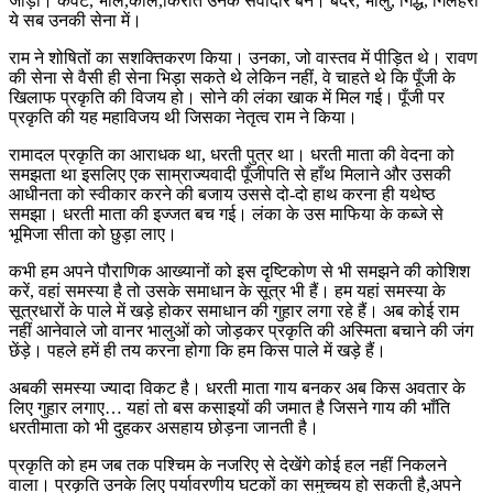
जोड़ी। केवट, भील,कोल,किरात उनके सेवादार बने। बंदर, भालु, गिद्ध, गिलहरी
ये सब उनकी सेना में।
राम ने शोषितों का सशक्तिकरण किया। उनका, जो वास्तव में पीड़ित थे। रावण
की सेना से वैसी ही सेना भिड़ा सकते थे लेकिन नहीं, वे चाहते थे कि पूँजी के
खिलाफ प्रकृति की विजय हो। सोने की लंका खाक में मिल गई। पूँजी पर
प्रकृति की यह महाविजय थी जिसका नेतृत्व राम ने किया।
रामादल प्रकृति का आराधक था, धरती पुत्र था। धरती माता की वेदना को
समझता था इसलिए एक साम्राज्यवादी पूँजीपति से हाँथ मिलाने और उसकी
आधीनता को स्वीकार करने की बजाय उससे दो-दो हाथ करना ही यथेष्ठ
समझा। धरती माता की इज्जत बच गई। लंका के उस माफिया के कब्जे से
भूमिजा सीता को छुड़ा लाए।
कभी हम अपने पौराणिक आख्यानों को इस दृष्टिकोण से भी समझने की कोशिश
करें, वहां समस्या है तो उसके समाधान के सूत्र भी हैं। हम यहां समस्या के
सूत्रधारों के पाले में खड़े होकर समाधान की गुहार लगा रहे हैं। अब कोई राम
नहीं आनेवाले जो वानर भालुओं को जोड़कर प्रकृति की अस्मिता बचाने की जंग
छेंड़े। पहले हमें ही तय करना होगा कि हम किस पाले में खड़े हैं।
अबकी समस्या ज्यादा विकट है। धरती माता गाय बनकर अब किस अवतार के
लिए गुहार लगाए… यहां तो बस कसाइयों की जमात है जिसने गाय की भाँति
धरतीमाता को भी दुहकर असहाय छोड़ना जानती है।
प्रकृति को हम जब तक पश्चिम के नजरिए से देखेंगे कोई हल नहीं निकलने
वाला। प्रकृति उनके लिए पर्यावरणीय घटकों का समुच्चय हो सकती है,अपने