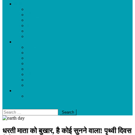
फीचर
आलेख
चौपाल
साक्षात्कार
मनोरंजन
पर्यटन
धर्म-कर्म
समाचार
राष्ट्रीय
प्रादेशिक
न्यायालय
कारोबार
कोरोना वायरस
खेल
टेक्नोलॉजी
दुनिया
E-MAGAZINE
JUNE 2019
site mode button
Search
for:
धरती माता को बुखार, है कोई सुनने वाला! पृथ्वी दिवस