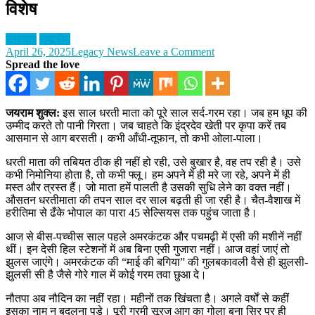
विशेष
समाचार
राष्ट्रीय
on
April 26, 2025
Legacy News
Leave a Comment
धरती
Spread the love
माता
को
बुखार,
जयराम शुक्ल:
इस साल धरती माता को पूरे साल सर्द-गरम रहा। जब हम धूप की
है
उम्मीद करते तो पानी गिरता। जब चाहते कि इंद्रदेव खेती पर कृपा करें तब
कोई
आसमान से आग बरसती। कभी आँधी-तूफान, तो कभी ओला-पाला।
सुनने
वाला!
धरती माता की तबियत ठीक ही नहीं हो रही, उसे बुखार है, वह तप रही है। उसे
पृथ्वी
कभी निमोनिया होता है, तो कभी फ्लू। हम अपने में ही मरे जा रहे, अपने में ही
दिवस
मस्त और त्रस्त हैं। जो माता हमें पालती है उसकी सुधि लेने का वक्त नहीं।
विशेष
औसतन धरतीमाता की तपन साल दर साल बढ़ती ही जा रही है। चैत-वैशाख में
हरीतिमा से ढँके भोपाल का पारा 45 सेल्सियस तक पहुंच जाता है।
आज से बीस-पच्चीस साल पहले अमरकंटक और पचमढ़ी में एसी की मशीनें नहीं
थीं। इन देसी हिल स्टेशनों में अब बिना एसी गुजारा नहीं। आज वहां जाएं तो
झुलस जाएंगे। अमरकंटक की “माई की बगिया” की गुलबकावली वैसे ही झुलसी-
झुलसी सी है जैसे गोरे गाल में कोई गरम तवा छुआ दे।
नौतपा अब नौदिन का नहीं रहा। महीनों तक खिंचता है। अगले वर्षों से कहीं
इसका नाम न बदलना पड़े। पूरी गरमी सूरज आग का गोला बना सिर पर ही