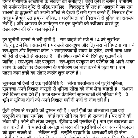
हमारे पौराणिक आख्यानों के संकेतों को समझिए। बहुत कुछ है उसमें। रामायण
को पर्यावरणीय दृष्टि से पढ़िए,समझिए। चित्रकूट के सरभंग आश्रम में जब राम
राक्षसों के कुकृत्यों को अपनी आँखों से देखते हैं तभी प्रण करते हैं- निसचर हीन
करहु महि भुज उठाइ प्रण कीन्ह..। धरतीमाता को निसचरों से मुक्ति का संकल्प
लेते हैं। और अगस्त्य के आमंत्रण पर इस चुनौती को स्वीकार करते हुए
दंडकारण्य की ओर चल पड़ते हैं।
हर चुनौती खतरों से भरी होती है। राम चाहते तो मजे से 14 वर्ष सुरक्षित
चित्रकूट में बिता सकते थे। पर उन्हें खर-दूषण और त्रिसरा से निपटना था। ये
खर-दूषण और त्रिसरा कौन..? साम्राज्यवादी रावण के एजेंट, धरती माता आज
भी ऐसे ही एजेंटों से संत्रस्त है। पौराणिक नामों में भी छिपे हुए गूढार्थों को
जानिए। खर-दूषण और प्रदूषण। खर-दूषण प्रदूषण का प्रतीक जो अपने आका
रावण के आदेश पर दंडकारण्य के पर्यावरण का नाश करने में जुटा था। राम
पहला काम इन्हीं का संहार करके शुरू करते हैं।
सूपनखा भी ऐसी ही एक प्रतिनिधि है। सीता धरतीमाता की पुत्री भूमिजा,
सूपनखा अपने विशाल नाखूनों से भूमिजा सीता को नोच लेना चाहती है। लक्ष्मण
उसे विरूप बना देते हैं। आज खनन कंपनियां सूपनखाओं की भूमिका में हैं। वे
भूमि व भूमिजा दोनों को अपने विशाल मशीनी पंजों से नोंच रही हैं।
पूँजी हमेशा से प्रकृति की दुश्मन रही है। जहाँ पूँजी का बोलबाला हुआ वहां
प्रकृति का नाश समझिए। कोई नगर सोने का कैसे हो सकता है। पर सोने की
लंका थी। सोने की लंका वस्तुतः पूँजीवाद की प्रतीक है। राम इस व्यवस्था का
नाश करते हैं। वे चाहते तो अयोद्धा से भरत की चतुरंगिणी और जनक की पलटन
को बुला सकते थे..। लेकिन नहीं.. उन्होंने प्रकृति के आराधकों की ही सेना