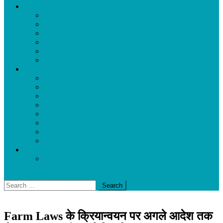
फीचर
आलेख
चौपाल
साक्षात्कार
मनोरंजन
पर्यटन
धर्म-कर्म
समाचार
राष्ट्रीय
प्रादेशिक
न्यायालय
कारोबार
कोरोना वायरस
खेल
टेक्नोलॉजी
दुनिया
E-MAGAZINE
JUNE 2019
site mode button
Search
for:
Farm Laws के क्रियान्वयन पर अगले आदेश तक