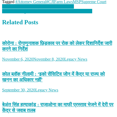
Tagged
#Attorney General
#CJI
Farm Laws
MSP
Supreme Court
Post
Avian Influenza (AV) ने 10 राज्यों में पसारे पांव
CBI ने दिल्ली पुलिस के हेड कांस्टेबल को क्यों किया गिरफ्तार?
navigation
Related Posts
कोरोना : रोगाणुनाशक छिड़काव पर रोक को लेकर दिशानिर्देश जारी
करने का निर्देश
November 6, 2020
November 8, 2020
Legacy News
कोल ब्लॉक नीलामी : ‘इको सेंसिटिव जोेन में केंद्र या राज्य को
खनन का अधिकार नहीं’
September 30, 2020
Legacy News
बेअंत सिंह हत्याकांड : राजाओना का माफी प्रस्ताव भेजने में देरी पर
केंद्र से जवाब तलब