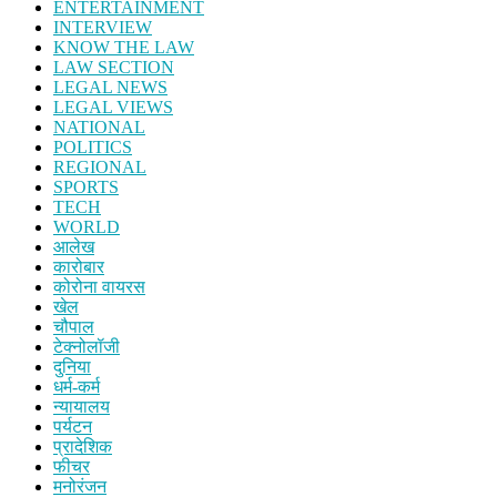
ENTERTAINMENT
INTERVIEW
KNOW THE LAW
LAW SECTION
LEGAL NEWS
LEGAL VIEWS
NATIONAL
POLITICS
REGIONAL
SPORTS
TECH
WORLD
आलेख
कारोबार
कोरोना वायरस
खेल
चौपाल
टेक्नोलॉजी
दुनिया
धर्म-कर्म
न्यायालय
पर्यटन
प्रादेशिक
फीचर
मनोरंजन