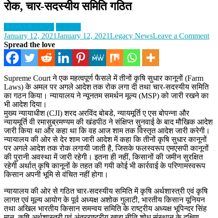
रोक, चार-सदस्यीय समिति गठित
LEGAL NEWS
न्यायालय
on
January 12, 2021
January 12, 2021
Legacy News
Leave a Comment
Fa
Spread the love
La
के
क्र
Supreme Court ने एक महत्वपूर्ण फैसले में तीनों कृषि सुधार कानूनों (Farm
पर
Laws) के अमल पर अगले आदेश तक रोक लगा दी तथा चार-सदस्यीय समिति
अग
का गठन किया। न्यायालय ने न्यूनतम समर्थन मूल्य (MSP) को जारी रखने का
आद
भी आदेश दिया।
त
मुख्य न्यायाधीश (CJI) शरद अरविंद बोबडे, न्यायमूर्ति ए एस बोपन्ना और
रो
न्यायमूर्ति वी रमासुब्रमण्यम की खंडपीठ ने संक्षिप्त सुनवाई के बाद मौखिक आदेश
चा
जारी किया था और कहा था कि वह आज शाम तक विस्तृत आदेश जारी करेगी।
सद
न्यायालय की ओर से देर शाम जारी आदेश में कहा कि तीनों कृषि सुधार कानूनों
सम
पर अगले आदेश तक रोक लगायी जाती है, जिसके फलस्वरूप एमएसपी कानूनों
गठ
की पुरानी अवस्था में जारी रहेगी। इतना ही नहीं, किसानों की जमीन सुरक्षित
रहेगी अर्थात् कृषि कानूनों के तहत की गयी कोई भी कार्रवाई के परिणामस्वरूप
किसान अपनी भूमि से वंचित नहीं होगा।
न्यायालय की ओर से गठित चार-सदस्यीय समिति में कृषि अर्थशास्त्री एवं कृषि
लागत एवं मूल्य आयोग के पूर्व अध्यक्ष अशोक गुलाटी, भारतीय किसान यूनियन
तथा अखिल भारतीय किसान समन्वय समिति के राष्ट्रीय अध्यक्ष भूपिन्दर सिंह
मान, कृषि अर्थशास्त्री एवं अंतरराष्ट्रीय खाद्य नीति शोध संस्थान के दक्षिण