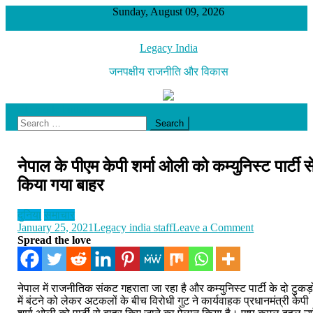
Skip
Sunday, August 09, 2026
to
content
Legacy India
जनपक्षीय राजनीति और विकास
site mode button
Search
for:
नेपाल के पीएम केपी शर्मा ओली को कम्युनिस्ट पार्टी स
किया गया बाहर
दुनिया
समाचार
on
January 25, 2021
Legacy india staff
Leave a Comment
नेपाल
Spread the love
के
पीएम
केपी
नेपाल में राजनीतिक संकट गहराता जा रहा है और कम्युनिस्ट पार्टी के दो टुकड़ो
शर्मा
में बंटने को लेकर अटकलों के बीच विरोधी गुट ने कार्यवाहक प्रधानमंत्री केपी
ओली