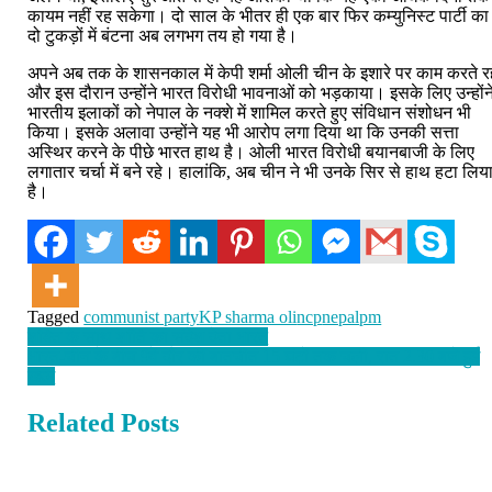
कायम नहीं रह सकेगा। दो साल के भीतर ही एक बार फिर कम्युनिस्ट पार्टी का
दो टुकड़ों में बंटना अब लगभग तय हो गया है।
अपने अब तक के शासनकाल में केपी शर्मा ओली चीन के इशारे पर काम करते र
और इस दौरान उन्होंने भारत विरोधी भावनाओं को भड़काया। इसके लिए उन्होंन
भारतीय इलाकों को नेपाल के नक्शे में शामिल करते हुए संविधान संशोधन भी
किया। इसके अलावा उन्होंने यह भी आरोप लगा दिया था कि उनकी सत्ता
अस्थिर करने के पीछे भारत हाथ है। ओली भारत विरोधी बयानबाजी के लिए
लगातार चर्चा में बने रहे। हालांकि, अब चीन ने भी उनके सिर से हाथ हटा लिय
है।
Tagged
communist party
KP sharma oli
ncp
nepal
pm
Post
शक्ति के साथ शांति का संदेश देता भारत
भारत-चीन के बीच 9वें दौर की बातचीत 15 घंटों तक चली, रात 2.30 बजे हुई
navigation
खत्म
Related Posts