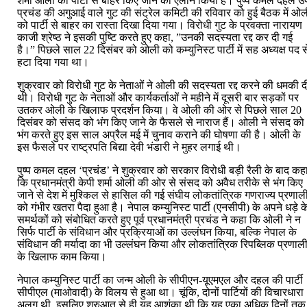
शर्मा ओली को पार्टी से बाहर किए जाने का ऐलान किया है। पुष्प कमल दहल उर
को
प्रचंड की अगुआई वाले गुट की संट्रेल कमिटी की रविवार को हुई बैठक में ओ
कम्युनिस्ट
को पार्टी से बाहर का रास्ता दिखा दिया गया। विरोधी गुट के प्रवक्ता नारायण
पार्टी
काजी श्रेष्ठ ने इसकी पुष्टि करते हुए कहा, ”उनकी सदस्यता रद्द कर दी गई
से
है।” पिछले साल 22 दिसंबर को ओली को कम्युनिस्ट पार्टी में सह अध्यक्ष पद स
किया
हटा दिया गया था।
गया
बाहर
शुक्रवार को विरोधी गुट के नेताओं ने ओली की सदस्यता रद्द करने की धमकी द
थी। विरोधी गुट के नेताओं और कार्यकर्ताओं ने महीने में दूसरी बार सड़कों पर
उतकर ओली के खिलाफ प्रदर्शन किया। वे ओली की ओर से पिछले साल 20
दिसंबर को संसद को भंग किए जाने के फैसले से नाराज हैं। ओली ने संसद को
भंग करते हुए इस साल अप्रैल मई में चुनाव कराने की घोषणा की है। ओली के
इस फैसले पर राष्ट्रपति बिद्या देवी भंडारी ने मुहर लगाई थी।
पुष्प कमल दहल ‘प्रचंड’ ने शुक्रवार को सरकार विरोधी बड़ी रैली के बाद कह
कि प्रधानमंत्री केपी शर्मा ओली की ओर से संसद को अवैध तरीके से भंग किए
जाने से देश में मुश्किल से हासिल की गई संघीय लोकतांत्रिक गणराज्य प्रणाल
को गंभीर खतरा पैदा हुआ है। नेपाल कम्युनिस्ट पार्टी (एनसीपी) के अपने धड़े क
समर्थकों को संबोधित करते हुए पूर्व प्रधानमंत्री प्रचंड ने कहा कि ओली ने न
सिर्फ पार्टी के संविधान और प्रक्रियाओं का उल्लंघन किया, बल्कि नेपाल के
संविधान की मर्यादा का भी उल्लंघन किया और लोकतांत्रिक रिपब्लिक प्रणाल
के खिलाफ काम किया।
नेपाल कम्युनिस्ट पार्टी का जन्म ओली के सीपीएन-यूएमएल और दहल की पार्टी
सीपीएल (माओवादी) के विलय से हुआ था। चूंकि, दोनों पार्टियों की विचारधारा
अलग थी, इसलिए शुरुआत से ही यह आशंका थी कि यह एका अधिक दिनों तक