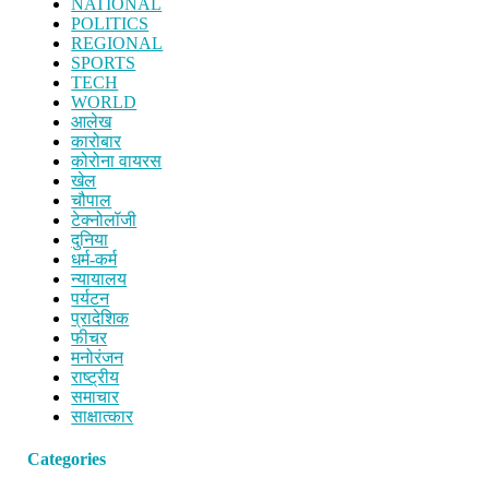
NATIONAL
POLITICS
REGIONAL
SPORTS
TECH
WORLD
आलेख
कारोबार
कोरोना वायरस
खेल
चौपाल
टेक्नोलॉजी
दुनिया
धर्म-कर्म
न्यायालय
पर्यटन
प्रादेशिक
फीचर
मनोरंजन
राष्ट्रीय
समाचार
साक्षात्कार
Categories