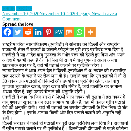
समाचार
प्रादेशिक
November 10, 2020
November 10, 2020
Legacy News
Leave a
on
Comment
दिल्ली-
Spread the love
एनसीआर
में
पटाखे
राष्ट्रीय
हरित न्यायाधिकरण (एनजीटी) ने सोमवार को दिल्ली और राष्ट्रीय
चलाने
राजधानी क्षेत्र में पटाखों के जलाने-फोड़ने पर पूरी तरह प्रतिबंध लगा दिया है।
पर
एनजीटी ने यह आदेश वायु गुणवत्ता के गंभीर स्तर को देखते हुए दिया और अपने
एनजीटी
आदेश में यह भी कहा है देश के जिस भी राज्य में वायु गुणवत्ता खराब अथवा
की
खतरनाक स्तर पर है, वहां भी पटाखे जलाने पर प्रतिबंध रहेगा।
रोक
न्यायाधिकरण ने आज अपने देश में दिल्ली-एनसीआर में 30 नवंबर की मध्यरात्रि
तक पटाखों के चलाने पर रोक लगा दी है। उन्होंने कहा कि उन इलाकों में नौ से
30 नवंबर तक पटाखों की बिक्री और उपयोग पर प्रतिबंध रहेगा, जहां वायु
गुणवत्ता सूचकांक खराब, बहुत खराब और गंभीर है, जहां हालांकि यह सामान्य
अथवा ठीक है, वहां पटाखे चलाने की अनुमति रहेगी।
एनजीटी ने कहा कि जिन शहरों में पिछले साल नवंबर की तुलना में इस नवंबर में
वायु गुणवत्ता सूचकांक का स्तर सामान्य या ठीक है, वहां भी केवल ग्रीन पटाखे
बेचे की अनुमति होगी। यहां भी पटाखों का उपयोग दीपावली के दिन सिर्फ दो घंटे
के लिए होगा । इसके अलावा किसी और दिन पटाखे चलाने की अनुमति नहीं
होगी।
दिल्ली सरकार ने पहले ही पटाखों पर पूरी तरह प्रतिबंध लगा दिया है। राजधानी
में ग्रीन पटाखे चलाने पर भी प्रतिबंध है। दिल्लीवासी दीपावली से पहले कोरोना