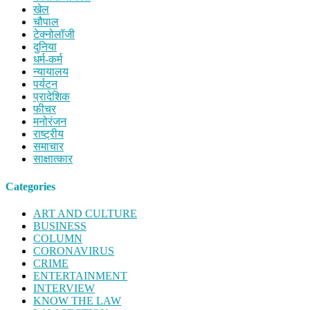
खेल
चौपाल
टेक्नोलॉजी
दुनिया
धर्म-कर्म
न्यायालय
पर्यटन
प्रादेशिक
फीचर
मनोरंजन
राष्ट्रीय
समाचार
साक्षात्कार
Categories
ART AND CULTURE
BUSINESS
COLUMN
CORONAVIRUS
CRIME
ENTERTAINMENT
INTERVIEW
KNOW THE LAW