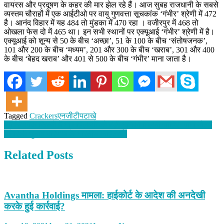
वायरस और प्रदूषण के कहर की मार झेल रहे हैं। आज सुबह राजधानी के सबसे
व्यस्तम चौराहों में एक आईटीओ पर वायु गुणवत्ता सूचकांक ‘गंभीर’ श्रेणी में 472
है। आनंद विहार में यह 484 तो मुंडका में 470 रहा । वजीरपुर में 468 तो
ओखला फेस दो में 465 था। इन सभी स्थानों पर एक्यूआई ‘गंभीर’ श्रेणी में है।
एक्यूआई को शून्य से 50 के बीच ‘अच्छा’, 51 के 100 के बीच ‘संतोषजनक’,
101 और 200 के बीच ‘मध्यम’, 201 और 300 के बीच ‘खराब’, 301 और 400
के बीच ‘बेहद खराब’ और 401 से 500 के बीच ‘गंभीर’ माना जाता है।
Tagged
Crackers
एनजीटी
पटाखे
Post
व्यावसायिक फिल्मों में भी महिलाओं को बड़ी भूमिका मिलनी चाहिए: यामी गौतम
अमेरिकी चुनाव परिणाम के भारतीय निहितार्थ!
navigation
Related Posts
Avantha Holdings मामला: हाईकोर्ट के आदेश की अनदेखी
करके हुई कार्रवाई?