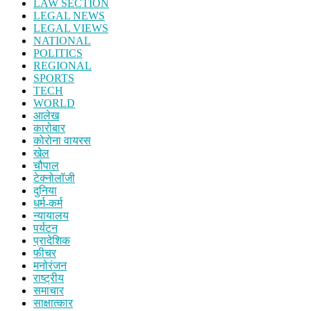
LAW SECTION
LEGAL NEWS
LEGAL VIEWS
NATIONAL
POLITICS
REGIONAL
SPORTS
TECH
WORLD
आलेख
कारोबार
कोरोना वायरस
खेल
चौपाल
टेक्नोलॉजी
दुनिया
धर्म-कर्म
न्यायालय
पर्यटन
प्रादेशिक
फीचर
मनोरंजन
राष्ट्रीय
समाचार
साक्षात्कार