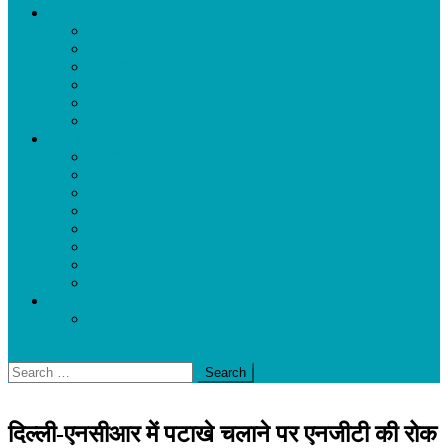
फीचर
आलेख
चौपाल
साक्षात्कार
मनोरंजन
पर्यटन
धर्म-कर्म
समाचार
राष्ट्रीय
प्रादेशिक
न्यायालय
कारोबार
कोरोना वायरस
खेल
टेक्नोलॉजी
दुनिया
E-MAGAZINE
JUNE 2019
site mode button
Search
for:
दिल्ली-एनसीआर में पटाखे चलाने पर एनजीटी की रोक