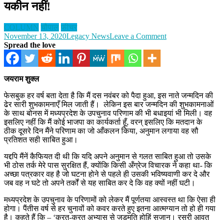
यकीन नहीं!
COLUMN
चौपाल
फीचर
on
November 13, 2020
Legacy News
Leave a Comment
तुम्हारे
Spread the love
पाँव
के
नीचे
जयराम शुक्ल
जमीन
नहीं, कमाल
फेसबुक हर वर्ष बता देता है कि मैं दस नवंबर को पैदा हुआ, इस नाते जन्मदिन की
है
ढेर सारी शुभकामनाएँ मिल जाती हैं। लेकिन इस बार जन्मदिन की शुभकामनाओं
कि
के साथ बोनस में मध्यप्रदेश के उपचुनाव परिणाम की भी बधाइयां भी मिली। वह
तुम्हें
इसलिए नहीं कि मैं कोई भाजपा का कार्यकर्ता हूँ, वरन् इसलिए कि मतदान के
यकीन
ठीक दूसरे दिन मैंने परिणाम का जो आँकलन किया, अनुमान लगाया वह सौ
नहीं!
प्रतिशत सही साबित हुआ।
यद्दपि मैंनें कैफियत दी थी कि यदि अपने अनुमान से गलत साबित हुआ तो उसके
भी ठोस तर्क मेरे पास सुरक्षित हैं, क्योंकि किसी अँग्रेज विचारक ने कहा था- कि
अच्छा पत्रकार वह है जो घटना होने से पहले ही उसकी भविष्यवाणी कर दे और
जब वह न घटे तो अपने तर्कों से यह साबित कर दे कि वह क्यों नहीं घटी।
मध्यप्रदेश के उपचुनाव के परिणामों को लेकर मैं पूर्णतया आस्वस्त था कि ऐसा ही
होगा। पैंतीस वर्ष से हर चुनावों को कवर करते हुए इतना आत्मग्यान तो हो ही गया
है। कहते हैं कि – ‘करत-करत अभ्यास से जड़मति होहिं सुजान। रसरी आवत