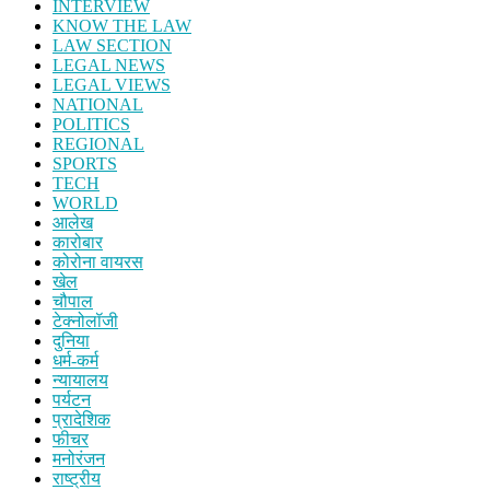
INTERVIEW
KNOW THE LAW
LAW SECTION
LEGAL NEWS
LEGAL VIEWS
NATIONAL
POLITICS
REGIONAL
SPORTS
TECH
WORLD
आलेख
कारोबार
कोरोना वायरस
खेल
चौपाल
टेक्नोलॉजी
दुनिया
धर्म-कर्म
न्यायालय
पर्यटन
प्रादेशिक
फीचर
मनोरंजन
राष्ट्रीय