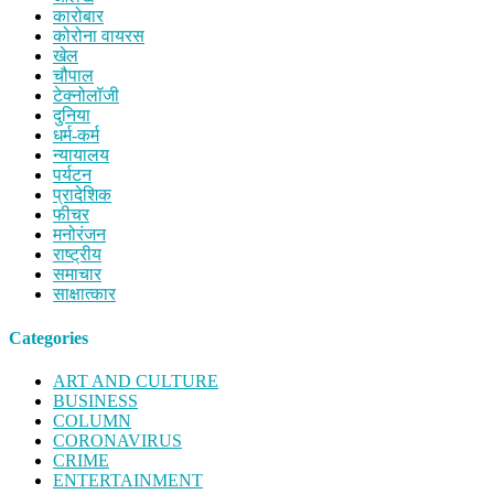
कारोबार
कोरोना वायरस
खेल
चौपाल
टेक्नोलॉजी
दुनिया
धर्म-कर्म
न्यायालय
पर्यटन
प्रादेशिक
फीचर
मनोरंजन
राष्ट्रीय
समाचार
साक्षात्कार
Categories
ART AND CULTURE
BUSINESS
COLUMN
CORONAVIRUS
CRIME
ENTERTAINMENT