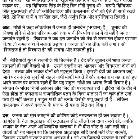
की थी नहीं। सो ज्योतिरादित्य को खुले मुँह कह दिया उतरना है तो उतर जाओ
सड़क पर..। यह दिग्विजय सिंह के लिए बिन माँगी मुराद थी। यद्यपि दिग्विजय
सिंह मुख्यमंत्री होते तो ज्योतिरादित्य और कमलनाथ दोनों को ऐसे ही साधे रखते
जैसे..सोनिया गांधी व नरसिंह राव, जैसे अर्जुन सिंह और श्रीनिवास तिवारी।
आठ
– गांधी ने कहा लोकतंत्र में जनता ही जनार्दन (भगवान) है। चुनाव की
घोषणा होने से लेकर परिणाम आने तक यानी कि पाँच साल में दो महीने जनता
जनार्दन रहती है। शिवराज ने जब इस जनार्दन को मंच से शरणागत होकर प्रणाम
किया तो कमलनाथ ने मजाक उड़ाया। जनता को यह ठीक नहीं लगा। सो
‘शिवराज है तो विश्वास है’ की भावना और बलवती हुई।
नौ
– मीडियावी युग में राजनीति शो बिजनेस है। देह और जुबान की भाषा जनता
समझती ही नहीं देखती भी है। उसने स्क्रीन पर अंहकार और विनम्रता दोनों को
देखा। ठसक और लचक दोनों को महसूस किया। इमरती देवी को आयटम कहे
जाने पर कांग्रेस सुप्रीमो राहुल गांधी माफी मागते हैं और कमलनाथ यह कहते हुए
अपने बयान पर कायम रहते हैं कि यह राहुल गांधी का अपना निजी विचार है।
संगठन के भीतर निजी अहंकार और जिद की पराकाष्ठा रही। इंदिरा जी के दौर में
ऐसा होता तो कमलनाथ राजनीतिक पतन के किस पाताल में जा चुके होते उन्हें
पता ही नहीं चलता। राहुल गांधी को उनके विरोधी पप्पू कहते ही हैं। लेकिन
कमलनाथ ने अपने वक्तव्य के मन्तव्य से यह साबित कर दिया।
दस
– जनता को मूर्ख समझने की कोशिश कोई नटवरलाल ही कर सकता है।
कांग्रेस के नेता अट्ठाइस की अट्ठाइस सीट जीतने का दावा करते रहे, जबकि
भाजपा के नेता अपने आधिकारिक वक्तव्यों में भी बीस सीट से आगे नहीं बढ़े।
वोटरों को यह मालूम था कि कांग्रेस अट्ठाइस सीटें कभी नहीं जीत सकती,
लिहाजा उसकी सरकार बनना असंभव है। सो अब जिसकी सरकार है उसी को