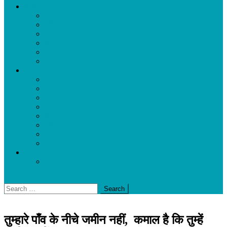
फीचर
आलेख
चौपाल
साक्षात्कार
मनोरंजन
पर्यटन
धर्म-कर्म
समाचार
राष्ट्रीय
प्रादेशिक
न्यायालय
कारोबार
कोरोना वायरस
खेल
टेक्नोलॉजी
दुनिया
E-MAGAZINE
JUNE 2019
site mode button
Search
for:
तुम्हारे पाँव के नीचे जमीन नहीं, कमाल है कि तुम्हें