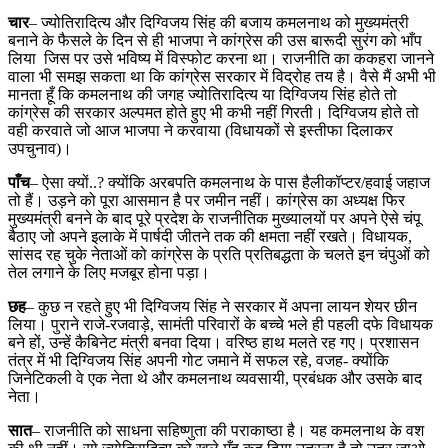
चार
– ज्योतिरादित्य और दिग्विजय सिंह की बजाय कमलनाथ को मुख्यमंत्री
बनाने के फैसले के दिन से ही भाजपा ने कांग्रेस की उस बारूदी सुरंग को भाँप
लिया जिस पर उसे भविष्य में विस्फोट करना था। राजनीति का ककहरा जानने
वाला भी समझ सकता था कि कांग्रेस सरकार में विद्रोह तय है। वैसे मैं अभी भी
मानता हूँ कि कमलनाथ की जगह ज्योतिरादित्य या दिग्विजय सिंह होते तो
कांग्रेस की सरकार अल्पमत होते हुए भी कभी नहीं गिरती। दिग्विजय होते तो
वही करवाते जो आज भाजपा ने करवाया (विधायकों से इस्तीफा दिलाकर
उपचुनाव)।
पाँच
– ऐसा क्यों..? क्योंकि अरबपति कमलनाथ के पास हैलीकॉप्टर/हवाई जहाज
तो हैं। उड़ने को पूरा आसमान है पर जमीन नहीं। कांग्रेस का अध्यक्ष फिर
मुख्यमंत्री बनने के बाद पूरे प्रदेश के राजनीतिक मुख्यालयों पर अपने ऐसे चंपू
बैठाए जो अपने इलाके में पार्षदी जीतने तक की क्षमता नहीं रखते। विधायक,
सांसद रह चुके नेताओं को कांग्रेस के प्रति प्रतिबद्धता के चलते इन चंपुओं को
तेल लगाने के लिए मजबूर होना पड़ा।
छह
– कुछ न रहते हुए भी दिग्विजय सिंह ने सरकार में अपना लायन शेयर छीन
लिया। पुराने राजे-रजवाड़े, सामंती परिवारों के बच्चे भले ही पहली दफे विधायक
बने हों, उन्हें कैबिनेट मंत्री बनवा दिया। वरिष्ठ हाथ मलते रह गए। प्रशासन
तंत्र में भी दिग्विजय सिंह अपनी गोट जमाने में सफल रहे, वजह- क्योंकि
जिनेटिकली वे एक नेता थे और कमलनाथ व्यवसायी, प्रबंधक और उसके बाद
नेता।
सात
– राजनीति को साधना सहिष्णुता की पराकाष्ठा है। यह कमलनाथ के वश