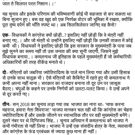
जात ते सिलपर परत निशान।।’
यह चुनाव और इसके परिणाम की भविष्यवाणी कोई भी सहजता से कर सकता था
बिना सुजान हुए। बस वह खुद को एक निरपेक्ष वोटर की भूमिका में रखता, क्योंकि
पूरा दृष्य दर्पण की भाँति स्पष्ट था। अब सिलसिलेवार जानिए वह कैसे?
एक
– विधायकों ने कांग्रेस क्यों छोड़ी..? इसलिए नहीं छोड़ी कि वे मंत्री नहीं
बनाए गए..। और जो मंत्री थे उन्होंने इसलिए नहीं छोड़़ी कि उनकी ताकत में कोई
कमी थी। विधायकों ने इसलिए छोड़ी कि इस सरकार के मुख्यमंत्री के पास जब
मुझे सुनने का समय नहीं तो उस जनता की क्या सुनी जाएगी, जिसने मुझे
विधायक बनाया..। कमलनाथ जी इतिहास के पहले मुख्यमंत्री हैं जो कर्मचारियों/
अधिकारियों की तरह वीकेंड मनाते थे।
दो
– मंत्रियों को जबरिया ज्योतिरादित्य के पाले मान लिया गया और उसी हिसाब
से उनके साथ सलूक भी। ऐसे मंत्रियों को कैबिनेट में रहते हुए भी कमलनाथ ने
कभी अपना नहीं माना। सरकार का राजदार बनाना तो दूर उन पर जासूस
बैठाए। चंपुओं के कहने पर उनके निर्णयों को उलटा-पलट किया। वे उन्हें अपने
से दूर करते गए।
तीन
– सन् 2018 का चुनाव लड़ा गया तब भाजपा का नारा था- ‘माफ करना
महराज, हमारा नेता शिवराज!’ भाजपा मानकर चल रही थी कि कांग्रेस का चेहरा
ज्योतिरादित्य हैं और उसके जीतने पर स्वाभाविक तौर पर वही मुख्यमंत्री बनेंगे।
दूसरे नंबर पर थे दिग्विजय सिंह..। चुनाव अभियान में कमलनाथ को भाजपा ने
कभी गंभीरता से नहीं लिया। भाजपा ने उन्हें एक संसदीय क्षेत्र के नेता, व्यवसायी
और कांग्रेस के फंड प्रबंधक से ज्यादा कुछ माना ही नहीं।