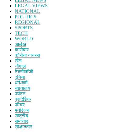
LEGAL NEWS
LEGAL VIEWS
NATIONAL
POLITICS
REGIONAL
SPORTS
TECH
WORLD
आलेख
कारोबार
कोरोना वायरस
खेल
चौपाल
टेक्नोलॉजी
दुनिया
धर्म-कर्म
न्यायालय
पर्यटन
प्रादेशिक
फीचर
मनोरंजन
राष्ट्रीय
समाचार
साक्षात्कार