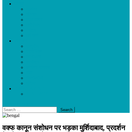
फीचर
आलेख
चौपाल
साक्षात्कार
मनोरंजन
पर्यटन
धर्म-कर्म
समाचार
राष्ट्रीय
प्रादेशिक
न्यायालय
कारोबार
कोरोना वायरस
खेल
टेक्नोलॉजी
दुनिया
E-MAGAZINE
JUNE 2019
site mode button
Search
for:
वक्फ कानून संशोधन पर भड़का मुर्शिदाबाद, प्रदर्शन