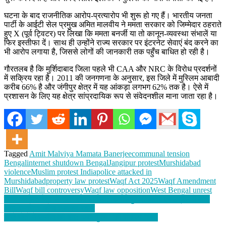
घटना के बाद राजनीतिक आरोप-प्रत्यारोप भी शुरू हो गए हैं। भारतीय जनता
पार्टी के आईटी सेल प्रमुख अमित मालवीय ने ममता सरकार को जिम्मेदार ठहराते
हुए X (पूर्व ट्विटर) पर लिखा कि ममता बनर्जी या तो कानून-व्यवस्था संभालें या
फिर इस्तीफा दें। साथ ही उन्होंने राज्य सरकार पर इंटरनेट सेवाएं बंद करने का
भी आरोप लगाया है, जिससे लोगों की जानकारी तक पहुँच बाधित हो रही है।
गौरतलब है कि मुर्शिदाबाद जिला पहले भी CAA और NRC के विरोध प्रदर्शनों
में सक्रिय रहा है। 2011 की जनगणना के अनुसार, इस जिले में मुस्लिम आबादी
करीब 66% है और जंगीपुर क्षेत्र में यह आंकड़ा लगभग 62% तक है। ऐसे में
प्रशासन के लिए यह क्षेत्र सांप्रदायिक रूप से संवेदनशील माना जाता रहा है।
Tagged
Amit Malviya Mamata Banerjee
communal tension
Bengal
internet shutdown Bengal
Jangipur protest
Murshidabad
violence
Muslim protest India
police attacked in
Murshidabad
property law protest
Waqf Act 2025
Waqf Amendment
Bill
Waqf bill controversy
Waqf law opposition
West Bengal unrest
Post
रेलवे की सतर्कता से टला बड़ा हादसा: बिलासपुर-बीकानेर एक्सप्रेस में लगी
आग, जनरेटर कोच जलकर खाक
navigation
सूखे खेतों में उम्मीद की बूंद: ‘जल पुरुष’ की संकल्प गाथा