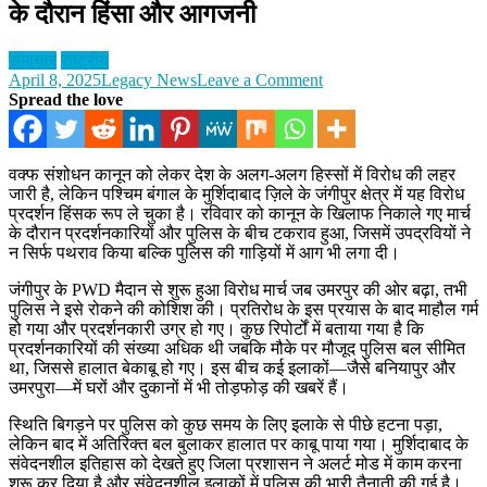
के दौरान हिंसा और आगजनी
समाचार
राष्ट्रीय
on
April 8, 2025
Legacy News
Leave a Comment
वक्फ
Spread the love
कानून
संशोधन
पर
वक्फ संशोधन कानून को लेकर देश के अलग-अलग हिस्सों में विरोध की लहर
भड़का
जारी है, लेकिन पश्चिम बंगाल के मुर्शिदाबाद ज़िले के जंगीपुर क्षेत्र में यह विरोध
मुर्शिदाबाद,
प्रदर्शन हिंसक रूप ले चुका है। रविवार को कानून के खिलाफ निकाले गए मार्च
प्रदर्शन
के दौरान प्रदर्शनकारियों और पुलिस के बीच टकराव हुआ, जिसमें उपद्रवियों ने
के
न सिर्फ पथराव किया बल्कि पुलिस की गाड़ियों में आग भी लगा दी।
दौरान
हिंसा
जंगीपुर के PWD मैदान से शुरू हुआ विरोध मार्च जब उमरपुर की ओर बढ़ा, तभी
और
पुलिस ने इसे रोकने की कोशिश की। प्रतिरोध के इस प्रयास के बाद माहौल गर्म
आगजनी
हो गया और प्रदर्शनकारी उग्र हो गए। कुछ रिपोर्टों में बताया गया है कि
प्रदर्शनकारियों की संख्या अधिक थी जबकि मौके पर मौजूद पुलिस बल सीमित
था, जिससे हालात बेकाबू हो गए। इस बीच कई इलाकों—जैसे बनियापुर और
उमरपुरा—में घरों और दुकानों में भी तोड़फोड़ की खबरें हैं।
स्थिति बिगड़ने पर पुलिस को कुछ समय के लिए इलाके से पीछे हटना पड़ा,
लेकिन बाद में अतिरिक्त बल बुलाकर हालात पर काबू पाया गया। मुर्शिदाबाद के
संवेदनशील इतिहास को देखते हुए जिला प्रशासन ने अलर्ट मोड में काम करना
शुरू कर दिया है और संवेदनशील इलाकों में पुलिस की भारी तैनाती की गई है।