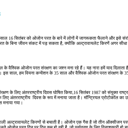
on
t
विश्व
ओजोन
दिवस
2020:
 साल 16 सितंबर को ओजोन परत के बारे में लोगों में जागरूकता फैलाने और इसे सं
जानें
े बिना जीवन संकट में पड़ सकता है, क्योंकि अल्ट्रावायलेट किरणें अगर सीधा धरत
क्या
है
इस
साल
की
ैश्विक ओजोन परत संरक्षण का जश्न मना रहे हैं। यह नारा हमें याद दिलाता है 
थीम
ए। इस साल, हम वियना कन्वेंशन के 35 साल और वैश्विक ओजोन परत संरक्षण के 35
और
आखिरकार
क्यों
मनाया
क्षण के लिए अंतरराष्ट्रीय दिवस घोषित किया,16 सितंबर 1987 को संयुक्त राष्ट्र औ
जाता
िए अंतरराष्ट्रीय दिवस के रूप में मनाया जाता है। मॉन्ट्रियल प्रोटोकॉल का उद्
है
वस मनाया गया।
ओजोन
दिवस
ाली अल्ट्रावायलेट किरणों से बचाती है। ओजोन एक गैस है जो तीन ऑक्सीजन परमाण
 चलते ओजोन परत दिन पर दिन कम हो रही है, जो पर्यावरण के लिए विनाशकारी हो स