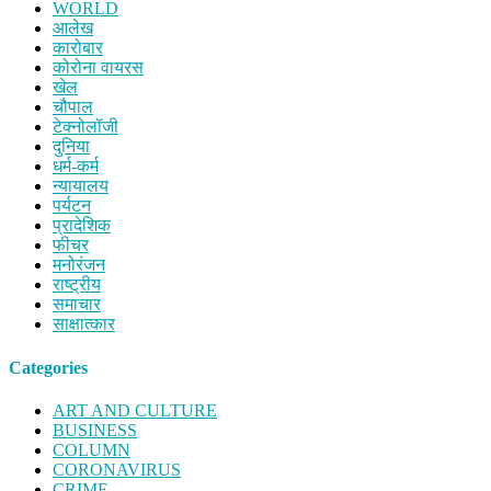
WORLD
आलेख
कारोबार
कोरोना वायरस
खेल
चौपाल
टेक्नोलॉजी
दुनिया
धर्म-कर्म
न्यायालय
पर्यटन
प्रादेशिक
फीचर
मनोरंजन
राष्ट्रीय
समाचार
साक्षात्कार
Categories
ART AND CULTURE
BUSINESS
COLUMN
CORONAVIRUS
CRIME