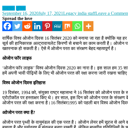
समाचार
दुनिया
September 16, 2020
July 17, 2021
Legacy india staff
Leave a Commen
Spread the love
वार्षिक विश्व ओजोन दिवस 16 सितंबर 2020 को मनाया जा रहा है क्योंकि यह हर
सूर्य की हानिकारक अल्ट्रावायलेट किरणों से बचाने का काम करती है। ओजोन परत क
खतरनाक हो सकती है। ऐसे में ओजोन परत का संरक्षण बेहद महत्वपूर्ण है।
ओजोन फॉर लाइफ
‘ओजोन फॉर लाइफ’ विश्व ओजोन दिवस 2020 का नारा है। इस साल हम 35 साल के व
हमें अपनी भावी पीढ़ियों के लिए भी ओजोन परत की रक्षा करना जारी रखना चाहि
विश्व ओजोन दिवस इतिहास
19 दिसंबर, 1994 को, संयुक्त राष्ट्र महासभा ने 16 सितंबर को ओजोन परत के संर
प्रोटोकॉल पर हस्ताक्षर किए थे। हर साल, इस दिन को ओजोन परत के संरक्षण के ल
ओजोन परत की रक्षा करना है।16 सितंबर1995 को पहली बार विश्व ओजोन दि
आोजोन परत क्या है?
ओजोन परत पृथ्वी के वायुमंडल की एक परत है। ओजोन लेयर हमें सूरज से आने व
बचाता है और पर्यावरण में संतुलन बनाए रखती है, लेकिन मानवीय गतिविधियों के