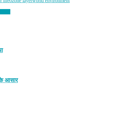
 life
ozone layer
world environment
आए नजर
या
ी के आसार