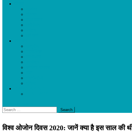
फीचर
आलेख
चौपाल
साक्षात्कार
मनोरंजन
पर्यटन
धर्म-कर्म
समाचार
राष्ट्रीय
प्रादेशिक
न्यायालय
कारोबार
कोरोना वायरस
खेल
टेक्नोलॉजी
दुनिया
E-MAGAZINE
JUNE 2019
site mode button
Search
for:
विश्व ओजोन दिवस 2020: जानें क्या है इस साल की 