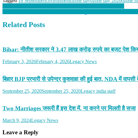
Tagged
16 September
Environment
ozone day
ozone day 2020
ozone for
Post
नेपाल में कक्षा 9 के बच्चे पढ़ेंगे ‘भारत ने नेपाल की भूमि पर किया है कब्जा’
जारी विवादों के बीच करण जौहर परिवार के साथ हुए गोवा रवाना, एयरपोर्ट पर 
navigation
Related Posts
Bihar: नीतीश सरकार ने 3.47 लाख करोड़ रुपये का बजट पेश कि
February 3, 2026
February 4, 2026
Legacy News
बिहार BJP प्रभारी से उपेन्द्र कुशवाहा की हुई बात, NDA में वापस
September 25, 2020
September 25, 2020
Legacy india staff
Two Marriages जरूरी हैं इस देश में, ना करने पर मिलती है सजा
March 9, 2024
Legacy News
Leave a Reply